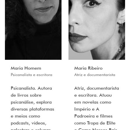
Maria Homem
Maria Ribeiro
Psicanalista e escritora
Atriz e documentarista
Psicanalista. Autora
Atriz, documentarista
de livros sobre
e escritora. Atuou
psicanálise, explora
em novelas como
diversas plataformas
Império e A
e meios como
Padroeira e filmes
podcasts, vídeos,
como Tropa de Elite
palestras e colunas
e Como Nossos Pais.