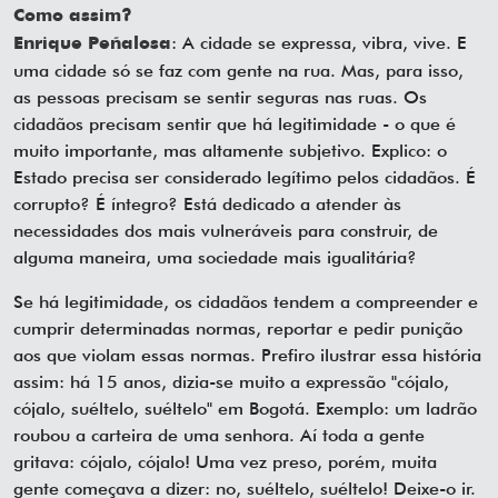
Como assim?
: A cidade se expressa, vibra, vive. E
Enrique Peñalosa
uma cidade só se faz com gente na rua. Mas, para isso,
as pessoas precisam se sentir seguras nas ruas. Os
cidadãos precisam sentir que há legitimidade - o que é
muito importante, mas altamente subjetivo. Explico: o
Estado precisa ser considerado legítimo pelos cidadãos. É
corrupto? É íntegro? Está dedicado a atender às
necessidades dos mais vulneráveis para construir, de
alguma maneira, uma sociedade mais igualitária?
Se há legitimidade, os cidadãos tendem a compreender e
cumprir determinadas normas, reportar e pedir punição
aos que violam essas normas. Prefiro ilustrar essa história
assim: há 15 anos, dizia-se muito a expressão "cójalo,
cójalo, suéltelo, suéltelo" em Bogotá. Exemplo: um ladrão
roubou a carteira de uma senhora. Aí toda a gente
gritava: cójalo, cójalo! Uma vez preso, porém, muita
gente começava a dizer: no, suéltelo, suéltelo! Deixe-o ir.