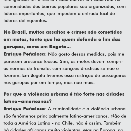
comunidades dos bairros populares são organizadas, com
líderes importantes, que impedem a entrada fácil de
líderes delinquentes.
No Brasil, muitos assaltos e crimes são cometidos
em motos, tanto que há quem defenda o fim das
garupas, como em Bogotá...
: Não gosto dessas medidas, pois me
Enrique Peñalosa
parecem preconceituosas. Sim, as motos devem cumprir
as normas de trânsito, com sanções drásticas se não o
fizerem. Em Bogotá tivemos essa restrição de passageiros
nas garupas por um tempo, mas não mais.
Por que a violência urbana é tão forte nas cidades
latino-americanas?
: A criminalidade e a violência urbana
Enrique Peñalosa
são fenômenos principalmente latino-americanos. Não de
toda a América Latina - no Chile, não é assim. Também
há cidades africanas muito violentas. Mas na Europa, no