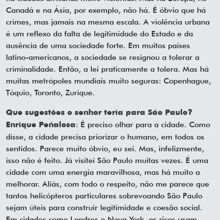
Canadá e na Ásia, por exemplo, não há. É óbvio que há
crimes, mas jamais na mesma escala. A violência urbana
é um reflexo da falta de legitimidade do Estado e da
ausência de uma sociedade forte. Em muitos países
latino-americanos, a sociedade se resignou a tolerar a
criminalidade. Então, a lei praticamente a tolera. Mas há
muitas metrópoles mundiais muito seguras: Copenhague,
Tóquio, Toronto, Zurique.
Que sugestões o senhor teria para São Paulo?
: É preciso olhar para a cidade. Como
Enrique Peñalosa
disse, a cidade precisa priorizar o humano, em todos os
sentidos. Parece muito óbvio, eu sei. Mas, infelizmente,
isso não é feito. Já visitei São Paulo muitas vezes. É uma
cidade com uma energia maravilhosa, mas há muito a
melhorar. Aliás, com todo o respeito, não me parece que
tantos helicópteros particulares sobrevoando São Paulo
sejam úteis para construir legitimidade e coesão social.
Em cidades como Londres e Nova York, os ricos usam