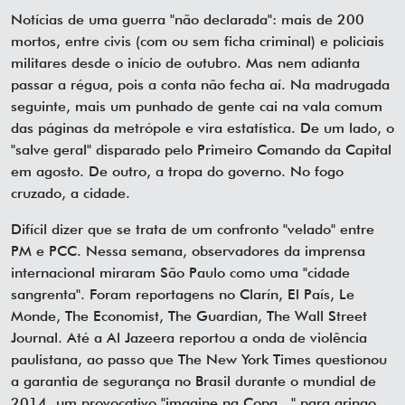
Notícias de uma guerra "não declarada": mais de 200
mortos, entre civis (com ou sem ficha criminal) e policiais
militares desde o início de outubro. Mas nem adianta
passar a régua, pois a conta não fecha aí. Na madrugada
seguinte, mais um punhado de gente cai na vala comum
das páginas da metrópole e vira estatística. De um lado, o
"salve geral" disparado pelo Primeiro Comando da Capital
em agosto. De outro, a tropa do governo. No fogo
cruzado, a cidade.
Difícil dizer que se trata de um confronto "velado" entre
PM e PCC. Nessa semana, observadores da imprensa
internacional miraram São Paulo como uma "cidade
sangrenta". Foram reportagens no Clarín, El País, Le
Monde, The Economist, The Guardian, The Wall Street
Journal. Até a Al Jazeera reportou a onda de violência
paulistana, ao passo que The New York Times questionou
a garantia de segurança no Brasil durante o mundial de
2014, um provocativo "imagine na Copa..." para gringo